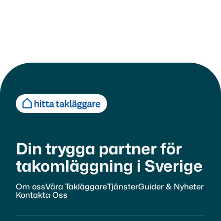
Är ditt tak redo för vintern?
Aug 13, 2025

Read more
Din trygga partner för
takomläggning i Sverige
Om oss
Våra Takläggare
Tjänster
Guider & Nyheter
Kontakta Oss