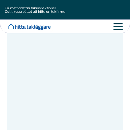
Få kostnadsfria takinspektioner
Det trygga sättet att hitta en takfirma
Aug 13, 2025
Är ditt tak redo för
vintern?
Gratis takbesiktning i Stockholm – säkra ditt tak
inför vintern och få professionell rådgivning av
erfarna experter.