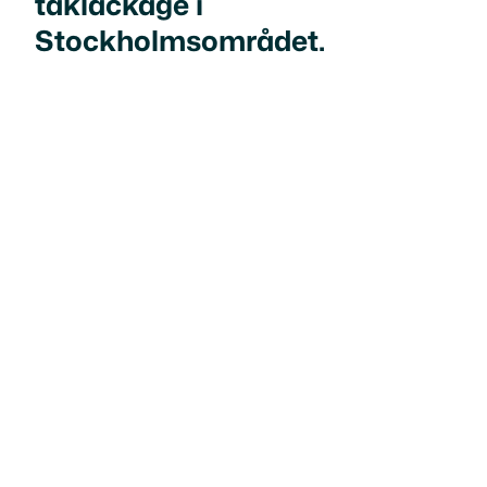
takläckage i
Stockholmsområdet.
95%
av projekt slutförda i tid med