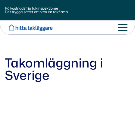
Få kostnadsfria takinspektioner
Det trygga sättet att hitta en takfirma
Takomläggning i
Sverige