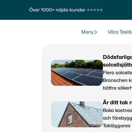
Över 1000+ nöjda kunder ⭐⭐⭐⭐⭐
Meny
Våra Taklä
Dödsfarlig
solcellsjät
Flera solcells
Branschen kr
bättre säkerh
Är ditt tak 
Boka kostnad
och förebygg
Takläggares 