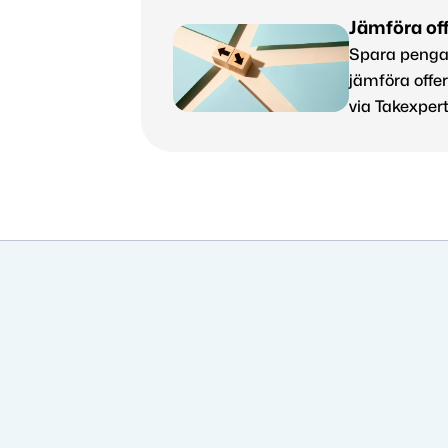
Jämföra off
Spara pengar
jämföra offer
via Takexpert
Aug 13, 2025
pannor eller takp
 mellan takpannor och takplåt? Här är för- och nackdelarn