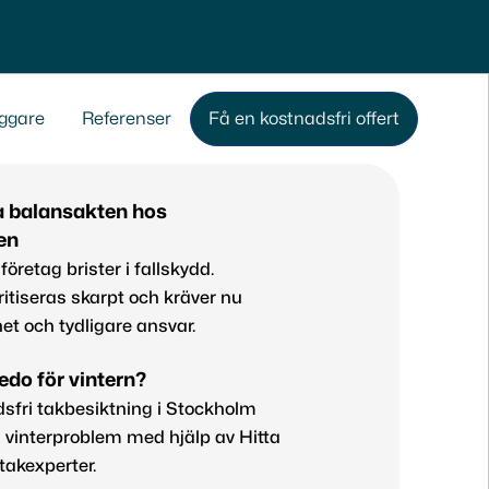
ggare
Referenser
Få en kostnadsfri offert
a balansakten hos
ten
företag brister i fallskydd.
itiseras skarpt och kräver nu
et och tydligare ansvar.
redo för vintern?
sfri takbesiktning i Stockholm
 vinterproblem med hjälp av Hitta
takexperter.