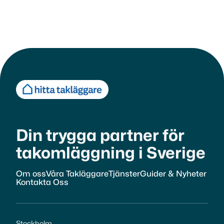
Är ditt tak redo för vintern?
Aug 13, 2025

Read more
Din trygga partner för
takomläggning i Sverige
Om oss
Våra Takläggare
Tjänster
Guider & Nyheter
Kontakta Oss
Stockholm