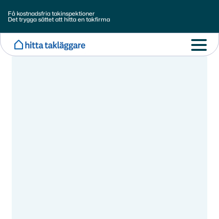
Få kostnadsfria takinspektioner
Det trygga sättet att hitta en takfirma
Aug 13, 2025
Uppgradera ert hem med
professionell Takmålning
Takmålning som skyddar och förskönar – ge ditt tak
nytt liv med hjälp av våra experter och moderna
metoder.