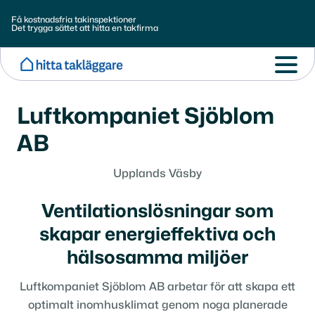
Få kostnadsfria takinspektioner
Det trygga sättet att hitta en takfirma
Luftkompaniet Sjöblom
AB
Upplands Väsby
Ventilationslösningar som
skapar energieffektiva och
hälsosamma miljöer
Luftkompaniet Sjöblom AB arbetar för att skapa ett
optimalt inomhusklimat genom noga planerade