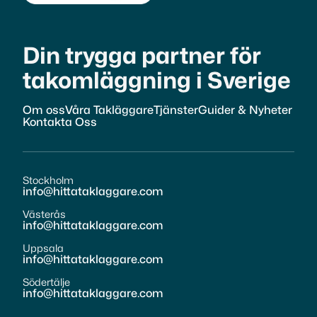
Din trygga partner för
takomläggning i Sverige
Om oss
Våra Takläggare
Tjänster
Guider & Nyheter
Kontakta Oss
Stockholm
info@hittataklaggare.com
Västerås
info@hittataklaggare.com
Uppsala
info@hittataklaggare.com
Södertälje
info@hittataklaggare.com