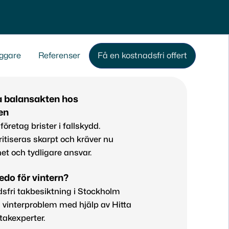
ggare
Referenser
Få en kostnadsfri offert
a balansakten hos
ten
företag brister i fallskydd.
itiseras skarpt och kräver nu
et och tydligare ansvar.
redo för vintern?
sfri takbesiktning i Stockholm
 vinterproblem med hjälp av Hitta
takexperter.