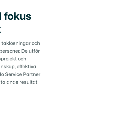
 fokus
k
ra taklösningar och
personer. De utför
sprojekt och
nskap, effektiva
lo Service Partner
lltalande resultat