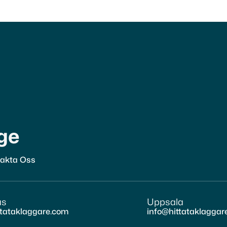
r
ge
akta Oss
ås
Uppsala
ttataklaggare.com
info@hittataklaggar