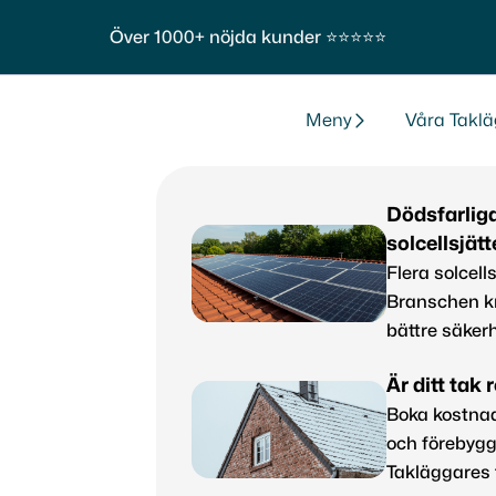
Över 1000+ nöjda kunder ⭐⭐⭐⭐⭐
Meny
Våra Taklä
Dödsfarlig
solcellsjät
Flera solcells
Branschen kr
bättre säkerh
Är ditt tak 
Boka kostnad
och förebygg
Takläggares 