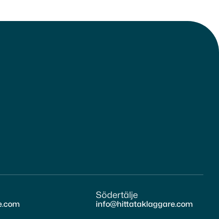
Södertälje
e.com
info@hittataklaggare.com