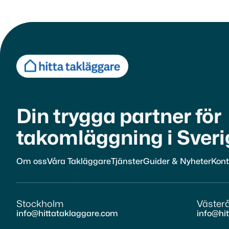
Din trygga partner fö
takomläggning i Sveri
Om oss
Våra Takläggare
Tjänster
Guider & Nyheter
Kont
Stockholm
Väster
info@hittataklaggare.com
info@hi