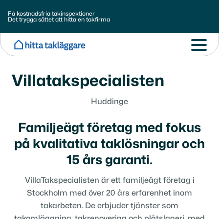
Få kostnadsfria takinspektioner
Det trygga sättet att hitta en takfirma
Villatakspecialisten
Huddinge
Familjeägt företag med fokus
på kvalitativa taklösningar och
15 års garanti.
​VillaTakspecialisten är ett familjeägt företag i
Stockholm med över 20 års erfarenhet inom
takarbeten. De erbjuder tjänster som
takomläggning, takrenovering och plåtslageri, med