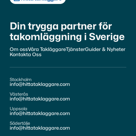
Din trygga partner för
takomläggning i Sverige
Om oss
Våra Takläggare
Tjänster
Guider & Nyheter
Kontakta Oss
Stockholm
info@hittataklaggare.com
Västerås
info@hittataklaggare.com
Uppsala
info@hittataklaggare.com
Södertälje
info@hittataklaggare.com